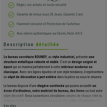
Réglez vos achats en toute sécurité
Garantie de retour sous 30 Jours, Garantie 2 ans
Paiement sécurisé et Protection de l'acheteur
Avis clients authentiques sur Ekomi, Note 4,9/5
Description
détaillée
Le bureau secrétaire ROUNDY
, au
style industriel,
présente
une
structure métallique robuste et stable
. C’est un
design soigné et
épuré
qui se mariera parfaitement à votre
intérieur moderne ou
classique.
Avec ses lignes épurées et son style tendance, il représentera
un
objet de décoration à part entière
dans la pièce ou vous le situerez.
Le bureau dispose d’une
étagère surélevée
qui pourra accueillir
un
écran d’ordinateur, votre matériel de bureau, des livres
ou tout autre
objet décoratif.
Deux ouvertures circulaire
s situées de chaque côté du
plateau
ont été prévues pour y faire passer des
cables d’ordinateur
et
maintenir
Voir plus
une espace de travail dégagé
. Ses dimensions généreuses,