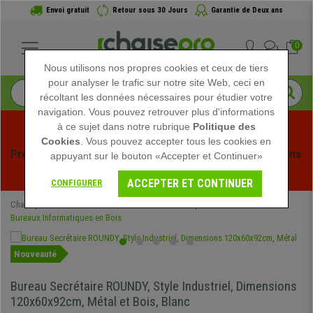
Envoi gratuit
Retour sous 30 Jours
Garantie de Deux ans
0
Nous utilisons nos propres cookies et ceux de tiers
pour analyser le trafic sur notre site Web, ceci en
récoltant les données nécessaires pour étudier votre
navigation. Vous pouvez retrouver plus d'informations
à ce sujet dans notre rubrique
Politique des
Cookies
. Vous pouvez accepter tous les cookies en
Profitez des soldes d'été chez Chaisepro ! Des réductions 
appuyant sur le bouton «Accepter et Continuer»
exclusives pour une durée limitée - 
Voir l'offre
 -
ACCEPTER ET CONTINUER
CONFIGURER
Chaisepro
Mobilier de bureau
Bureaux Informatiques
Bureaux Informatiques en Bois
Nouveauté
Bureau Secrétaire ROUNDY, Style Industriel, Dimensions
120x60x92cm, Métal et Bois, Blanc