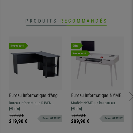
PRODUITS
RECOMMANDÉS
Nouveauté
Offre
Nouveauté
Bureau Informatique d'Angle,
Bureau Informatique NYME,
DAVEN, 136x130x72 cm,
Moderne et Pratique,
Bureau Informatique DAVEN.
Modèle NYME, un bureau au
avec Rangements, en Bois,
120x80x55 cm, Blanc
Dimensions 136x130 et 72 cm de
[+Info]
design nordique, qui se démarque
[+Info]
Noir
hauteur. Bureau de style
par son style, sa polyvalence et sa
299,90 €
269,90 €
Envoi GRATUIT
Envoi GRATUIT
contemporain, ample surface de
fonctionnalité. Disponible en deux
219,90 €
209,90 €
travail et rangements.
coloris.