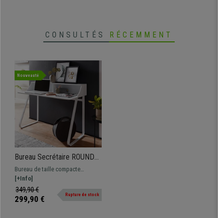
CONSULTÉS
RÉCEMMENT
Nouveauté
Bureau Secrétaire ROUNDY,
Style Industriel, Dimensions
Bureau de taille compacte
120x60x92cm, Métal et
Dimensions 120x60 et 92 cm de
[+Info]
Bois, Blanc
hauteur Bureau secrétaire
349,90 €
Rupture de stock
fonctionnel et design
299,90 €