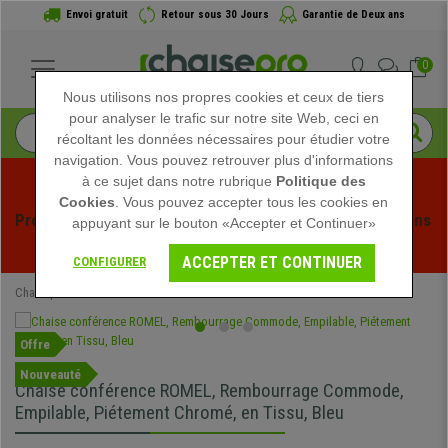
Envoi gratuit
Retour sous 30 Jours
Garantie de Deux ans
0
Nous utilisons nos propres cookies et ceux de tiers
pour analyser le trafic sur notre site Web, ceci en
récoltant les données nécessaires pour étudier votre
navigation. Vous pouvez retrouver plus d'informations
à ce sujet dans notre rubrique
Politique des
Cookies
. Vous pouvez accepter tous les cookies en
Profitez des soldes d'été chez Chaisepro ! Des réductions 
appuyant sur le bouton «Accepter et Continuer»
exclusives pour une durée limitée - 
Voir l'offre
 -
ACCEPTER ET CONTINUER
CONFIGURER
Chaisepro
Chaises de Bureau
Chaises Visiteur
Offre
Nouveauté
Chaise conférence ROMEL, Rembourrage Commode,
Empilable, Piétement Chromé, en Tissu, Bleu