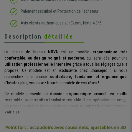
Paiement sécurisé et Protection de l'acheteur
Avis clients authentiques sur Ekomi, Note 4,9/5
Description
détaillée
La chaise de bureau
NOVA
est un modèle
ergonomique très
confortable
, au
design soigné et moderne
, qui sera idéal pour une
utilisation professionnelle intensive
grâce à tous les réglages qu’elle
propose. Ce modèle est en exclusivité chez Chaisepro : si vous
recherchez une chaise
confortable, tendance et ergonomique
,
n’hésitez plus, vous avez trouvé le modèle de vos rêves !
Ce modèle présente un
dossier ergonomique avancé
, en
maille
respirable
, avec
soutien lombaire réglable
. Il est spécialement conçu
pour vous permettre de maintenir une
posture optimale
à tout moment,
afin de favoriser la santé de votre dos. Le
Voir plus
réglage du soutien lombaire
est un aspect clé, afin de s'adapter au mieux à votre morphologie et vos
besoins.