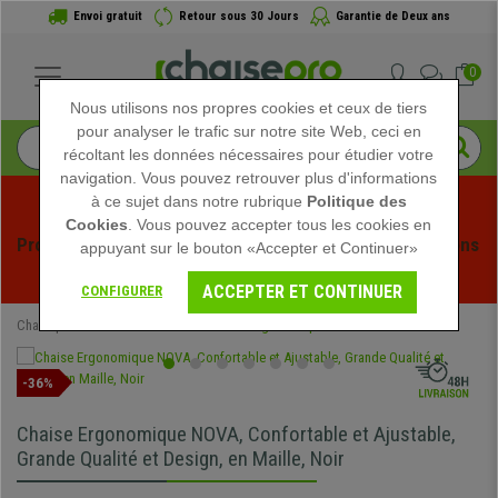
Envoi gratuit
Retour sous 30 Jours
Garantie de Deux ans
0
Nous utilisons nos propres cookies et ceux de tiers
pour analyser le trafic sur notre site Web, ceci en
récoltant les données nécessaires pour étudier votre
navigation. Vous pouvez retrouver plus d'informations
à ce sujet dans notre rubrique
Politique des
Cookies
. Vous pouvez accepter tous les cookies en
Profitez des soldes d'été chez Chaisepro ! Des réductions 
appuyant sur le bouton «Accepter et Continuer»
exclusives pour une durée limitée - 
Voir l'offre
 -
ACCEPTER ET CONTINUER
CONFIGURER
Chaisepro
Chaises de Bureau
Chaises Ergonomiques
-36%
Chaise Ergonomique NOVA, Confortable et Ajustable,
Grande Qualité et Design, en Maille, Noir