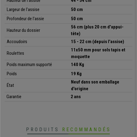
Hauteur de l'assise
44 - 54 cm
Vous l'aurez compris, ce modèle est de
qualité supérieure
et vous
Largeur de l'assise
50 cm
offre de
nombreux réglages,
pour une
ergonomie optimale
: si vous
Profondeur de l'assie
50 cm
recherchez une chaise de bureau
confortable, design et ajustable
,
56 cm (plus 20 cm d'appui-
n'hésitez plus et passez commande dès aujourd'hui ! Chez Chaisepro,
Hauteur du dossier
tête)
vous bénéficiez de la
livraison gratuite, en 48 à 72H
!
Accoudoirs
15 - 22 cm (depuis l'assise)
11x50 mm pour sols tapis et
Roulettes
moquette
•
Design exclusif, exclusivité Chaisepro
• Dossier en maille avec support lombaire réglable
Poids maximum supporté
140 Kg
•
Mécanisme d'inclinaison synchrone, 3 positions
Poids
19 Kg
• Accoudoirs 3D (hauteur, angle et profondeur)
Neuf dans son emballage
•
Assise ergonomique, résistante en maille respirable
État
d'origine
• Excellente qualité, piétement métallique
Garantie
2 ans
PRODUITS
RECOMMANDÉS