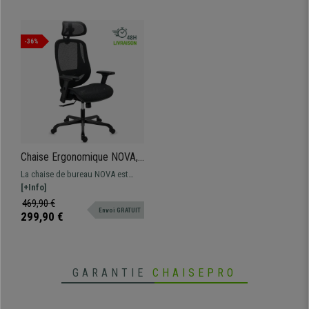
-36%
Chaise Ergonomique NOVA,
Confortable et Ajustable,
La chaise de bureau NOVA est
Grande Qualité et Design, en
ergonomique et de grande qualité.
[+Info]
Maille, Noir
Elle vous offrira un confort
469,90 €
Envoi GRATUIT
supérieur grâce à ses matériaux
299,90 €
haut de gamme.
GARANTIE
CHAISEPRO