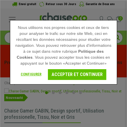
Envoi gratuit
Retour sous 30 Jours
Garantie de Deux ans
0
Nous utilisons nos propres cookies et ceux de tiers
pour analyser le trafic sur notre site Web, ceci en
récoltant les données nécessaires pour étudier votre
navigation. Vous pouvez retrouver plus d'informations
à ce sujet dans notre rubrique
Politique des
Cookies
. Vous pouvez accepter tous les cookies en
Profitez des soldes d'été chez Chaisepro ! Des réductions 
appuyant sur le bouton «Accepter et Continuer»
exclusives pour une durée limitée - 
Voir l'offre
 -
ACCEPTER ET CONTINUER
CONFIGURER
Chaisepro
Chaises de Bureau
Chaises Gaming
Nouveauté
Chaise Gamer GABIN, Design sportif, Utilisation
professionelle, Tissu, Noir et Gris