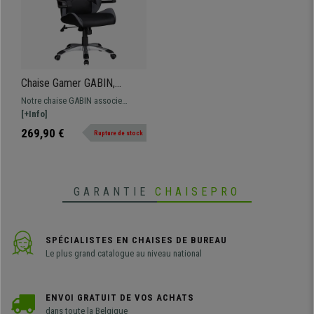
Chaise Gamer GABIN,
Design sportif, Utilisation
Notre chaise GABIN associe
professionelle, Tissu, Noir et
design gamer et confort. Adaptée
[+Info]
Gris
pour une utilisation professionelle
269,90 €
Rupture de stock
et avec appui-tête intégré.
Disponible en différentes
combinaisons de couleurs pour
trouver celle qui correspond le
GARANTIE
CHAISEPRO
mieux à vos besoins.
SPÉCIALISTES EN CHAISES DE BUREAU
Le plus grand catalogue au niveau national
ENVOI GRATUIT DE VOS ACHATS
dans toute la Belgique