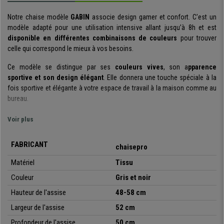
Notre chaise modèle
GABIN
associe design gamer et confort. C’est un
modèle adapté pour une utilisation intensive allant jusqu’à 8h et est
disponible en différentes combinaisons de couleurs
pour trouver
celle qui correspond le mieux à vos besoins.
Ce modèle se distingue par ses
couleurs vives
, son a
pparence
sportive et son design élégant
. Elle donnera une touche spéciale à la
fois sportive et élégante à votre espace de travail à la maison comme au
bureau.
Elle possède un mécanisme d’inclinaison synchrone
: cette
Voir plus
technologie libère la tension sur la colonne vertébrale et permet une
meilleure liberté de mouvements. Vous pouvez également régler
FABRICANT
chaisepro
l’intensité avec laquelle la chaise est inclinée pour l’adapter selon vos
envies. Il vous suffit d’actionner le levier vers l’extérieur de la chaise, si
Matériel
Tissu
vous effectuez la même action à l’inverse, le fauteuil reprendra sa
Couleur
Gris et noir
position rigide normale.
Cette fonctionnalité est très utile car elle
permet de choisir entre les deux options selon vos envies.
Hauteur de l'assise
48-58 cm
Largeur de l'assise
52 cm
C’est un
modèle recommandé pour une utilisation quotidienne
jusqu’à 8 heures
grâce à son design ergonomique, son mécanisme
Profondeur de l'assise
50 cm