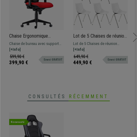
Chaise Ergonomique
Lot de 5 Chaises de réunion
EMERSON, Support
AMIR, Commodes et
Chaise de bureau avec support
Lot de 5 Chaises de réunion
Lombaire, Accoudoirs et
Pratiques, Empilables, Blanc
lombaire et inclinaison synchrone.
[+Info]
pratique AMIR, design
[+Info]
Dossier Ajustables, en Tissu,
Adaptée pour une utilisation de
spectaculaire pour donner une
599,90 €
649,90 €
Rouge
Envoi GRATUIT
Envoi GRATUIT
8h, revêtement en maille respirable
touche moderne aux salles
399,90 €
449,90 €
et tissu ignifuge
d'attente de conférences.
Disponible en différentes
couleurs.
CONSULTÉS
RÉCEMMENT
Nouveauté