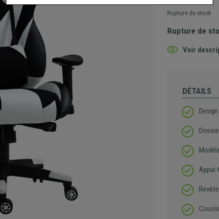
Rupture de stock
Rupture de st
Voir descri
DÉTAILS
Design
Dossier
Modèle
Appui-
Revête
Coussi