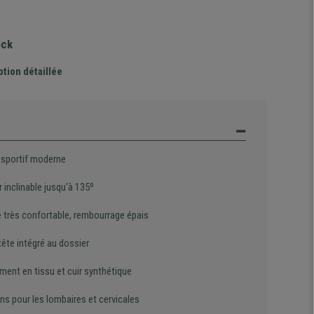
ock
ption détaillée
 sportif moderne
 inclinable jusqu'à 135º
 très confortable, rembourrage épais
tête intégré au dossier
ment en tissu et cuir synthétique
ns pour les lombaires et cervicales