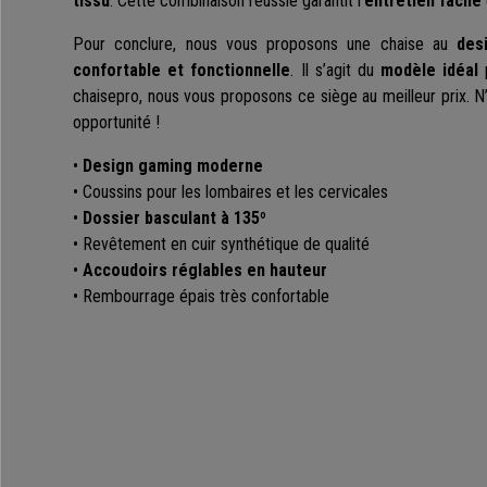
tissu
. Cette combinaison réussie garantit l’
entretien facile
Pour conclure, nous vous proposons une chaise au
des
confortable et fonctionnelle
. Il s’agit du
modèle idéal
p
chaisepro, nous vous proposons ce siège au meilleur prix. N’
opportunité !
•
Design gaming moderne
• Coussins pour les lombaires et les cervicales
•
Dossier basculant à 135º
• Revêtement en cuir synthétique de qualité
•
Accoudoirs réglables en hauteur
• Rembourrage épais très confortable