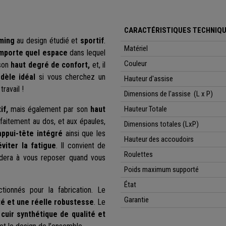
CARACTÉRISTIQUES TECHNIQ
ming
au design étudié et
sportif
.
Matériel
importe quel espace
dans lequel
Couleur
 son
haut degré de confort,
et, il
dèle idéal
si vous cherchez un
Hauteur d'assise
travail !
Dimensions de l'assise (L x P)
if,
mais également par son
haut
Hauteur Totale
faitement au dos, et aux épaules,
Dimensions totales (LxP)
appui-tête intégré
ainsi que les
Hauteur des accoudoirs
éviter la fatigue
. Il convient de
Roulettes
dera à vous reposer quand vous
Poids maximum supporté
État
ionnés pour la fabrication. Le
Garantie
té et une réelle robustesse
. Le
n
cuir synthétique de qualité et