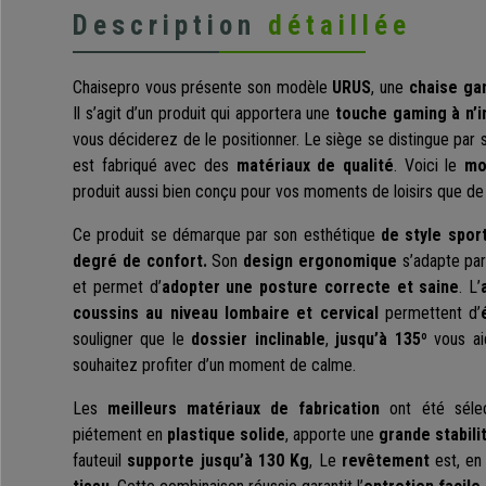
Description
détaillée
Chaisepro vous présente son modèle
URUS
, une
chaise ga
Il s’agit d’un produit qui apportera une
touche gaming à n’
vous déciderez de le positionner. Le siège se distingue par
est fabriqué avec des
matériaux de qualité
. Voici le
mo
produit aussi bien conçu pour vos moments de loisirs que de 
Ce produit se démarque par son esthétique
de style sport
degré de confort.
Son
design ergonomique
s’adapte par
et permet d’
adopter une posture correcte et saine
. L’
coussins au niveau lombaire et cervical
permettent d’
souligner que le
dossier inclinable
,
jusqu’à 135º
vous ai
souhaitez profiter d’un moment de calme.
Les
meilleurs matériaux de fabrication
ont été sélect
piétement en
plastique solide
, apporte une
grande stabili
fauteuil
supporte jusqu’à 130 Kg
, Le
revêtement
est, e