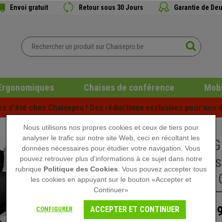
Envoi gratuit
Retour sous 30 Jours
Garantie de Deu
Ergonomiques
Chaises de conférence
Mobi
es d'été chez Chaisepro ! Des réductions exclusives pour une d
Nous utilisons nos propres cookies et ceux de tiers pour
analyser le trafic sur notre site Web, ceci en récoltant les
Chaise G
données nécessaires pour étudier votre navigation. Vous
Coussins
pouvez retrouver plus d'informations à ce sujet dans notre
rubrique
Politique des Cookies
. Vous pouvez accepter tous
Tissu et 
les cookies en appuyant sur le bouton «Accepter et
Continuer»
299
ACCEPTER ET CONTINUER
CONFIGURER
339,90 €