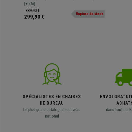
Tissu et Cuir, Noir et Blanc
rembourrage. Revêtement en tissu et cuir
[+Info]
synthétique. Dossier inclinable avec coussins
339,90 €
Rupture de stock
lombaires et cervicales
299,90 €
SPÉCIALISTES EN CHAISES
ENVOI GRATUI
DE BUREAU
ACHAT
Le plus grand catalogue au niveau
dans toute la B
national