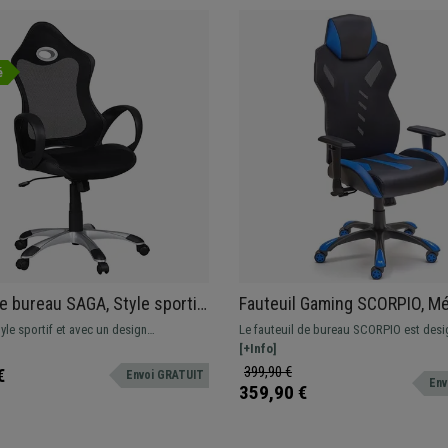
é
e bureau SAGA, Style sportif,
Fauteuil Gaming SCORPIO, M
rgonomique, en Maille
Synchrone, Maille et Cuir, Noi
yle sportif et avec un design
Le fauteuil de bureau SCORPIO est desi
le, Noir
 et assise rembourrée. Confortable
confortable et ergonomique. Grande qua
[+Info]
ent en maille respirable de qualité.
fabrication pour une utilisation intensive
399,90 €
€
Envoi GRATUIT
Env
359,90 €