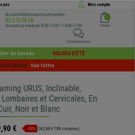
x ans
Mon compte
Accueil téléphonique/commandes
0
02 273 06 28
Du lundi au vendredi, 8:30-13:00 / 14:00-17:00
Panier
Contactez-nous
lier de bureau
SOLDES D'ÉTÉ
urée limitée - 
Voir l'offre
 -
aming URUS, Inclinable,
 Lombaires et Cervicales, En
Cuir, Noir et Blanc
,90 €
(362,88 € TVA comprise)
-12%