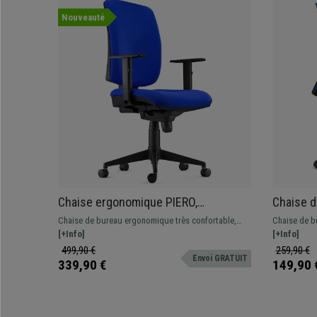
Nouveauté
Chaise ergonomique PIERO,
Chaise d
Accoudoirs Ajustables, en Tissu Bleu
Lombaire
Chaise de bureau ergonomique très confortable,
Chaise de bu
Conforta
élaborée à partir de matériaux de grande qualité :
[+Info]
support lomb
[+Info]
idéale pour une utilisation professionnelle intensive
accoudoirs a
499,90 €
259,90 €
Envoi GRATUIT
!
optimal.
339,90 €
149,90 