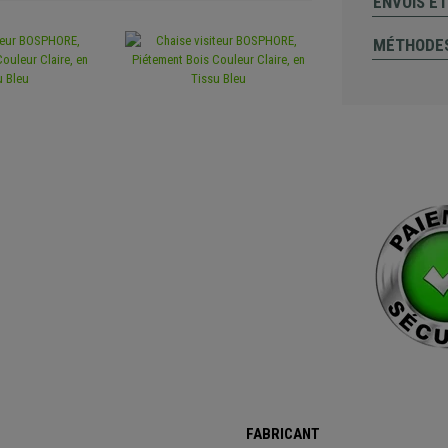
ENVOIS E
MÉTHODES
FABRICANT