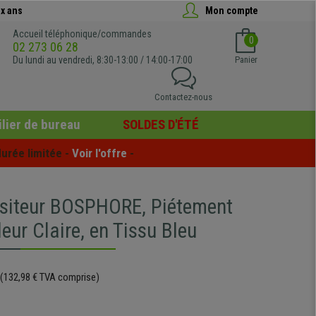
x ans
Mon compte
Accueil téléphonique/commandes
0
02 273 06 28
Du lundi au vendredi, 8:30-13:00 / 14:00-17:00
Panier
Contactez-nous
lier de bureau
SOLDES D'ÉTÉ
urée limitée - 
Voir l'offre
 -
isiteur BOSPHORE, Piétement
eur Claire, en Tissu Bleu
(132,98 € TVA comprise)