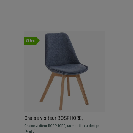
Offre
Chaise visiteur BOSPHORE,
Piétement Bois Couleur Claire, en
Chaise visiteur BOSPHORE, un modèle au design
Tissu Bleu
exclusif, parfaite si vous recherchez une ambiance
[+Info]