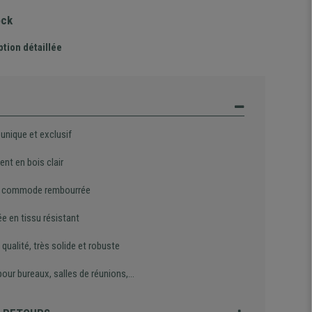
ock
ption détaillée
unique et exclusif
nt en bois clair
e commode rembourrée
e en tissu résistant
qualité, très solide et robuste
pour bureaux, salles de réunions,…