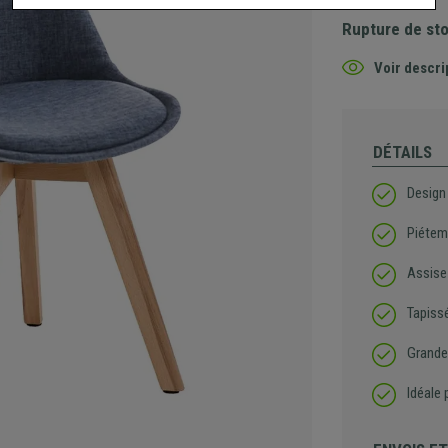
Rupture de st
Voir descri
DÉTAILS
Design 
Piéteme
Assis
Tapissé
Grande 
Idéale 