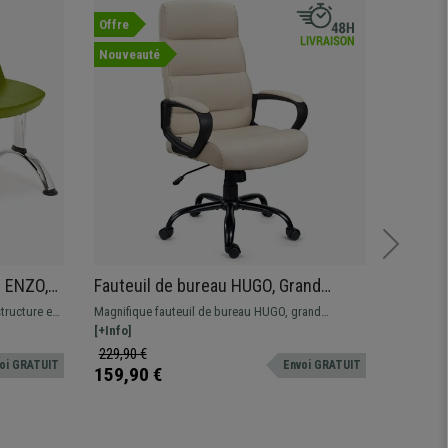
Offre
Offre
Nouveauté
s ENZO,
Fauteuil de bureau HUGO, Grand
Chaise
e Vert
rembourrage, Utilisation 8h, Crème
Qualité
structure en
Magnifique fauteuil de bureau HUGO, grand
La chaise
s résistant
rembourrage, revêtement en cuir facile d'entretien et
[+Info]
meubler v
[+Info]
leurs
nettoyage.
avec éléga
229,90 €
759,90 
oi GRATUIT
Envoi GRATUIT
vous !
159,90 €
499,90