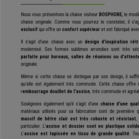
Nous vous présentons la chaise visiteur
BOSPHORE
, le mod
chaise originale. Comme vous pourrez le constater, il s’
exclusif
qui offre un
confort supérieur
et est fabriqué av
Il s’agit d’une chaise avec un
design d’inspiration rét
modernisé. Ses formes sublimes arrondies sont très sédui
parfaite pour bureaux, salles de réunions ou d’attent
originale.
Même si cette chaise se distingue par son design, il suffi
qu’elle est également très commode. Cette chaise offre
r
embourrage douillet de l’assise
, très commode et agréa
Soulignons également qu’il s’agit d’une
chaise d’une qual
matériaux utilisés pour sa fabrication sont de première 
massif de hêtre clair
est très robuste et résistant
,
particulier. L’
assise et dossier sont en plastique solid
L’
assise est tapissée en tissu de grande qualité
. To