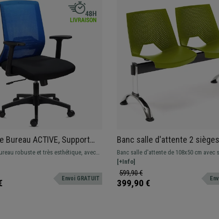
e Bureau ACTIVE, Support
Banc salle d'attente 2 siège
, Accoudoirs Ajustables,
Structure en Métal, Plastiqu
reau robuste et très esthétique, avec
Banc salle d'attente de 108x50 cm avec 
ble et Robuste, Bleu
aire. Assise de haute densité et
métal et assises design en plastique. Trè
[+Info]
justables, la garantie d'un confort
et pratique. Disponible en plusieurs cou
599,90 €
Envoi GRATUIT
Env
€
399,90 €