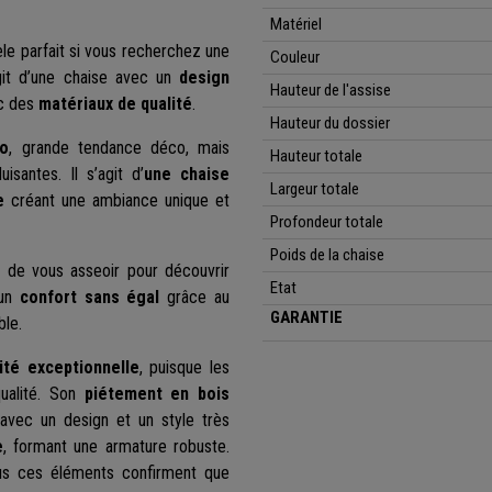
Matériel
èle parfait si vous recherchez une
Couleur
agit d’une chaise avec un
design
Hauteur de l'assise
ec des
matériaux de qualité
.
Hauteur du dossier
ro
, grande tendance déco, mais
Hauteur totale
santes. Il s’agit d’
une chaise
Largeur totale
e
créant une ambiance unique et
Profondeur totale
Poids de la chaise
t de vous asseoir pour découvrir
Etat
 un
confort sans égal
grâce au
GARANTIE
ble.
ité exceptionnelle
, puisque les
qualité. Son
piétement en bois
 avec un design et un style très
e
, formant une armature robuste.
us ces éléments confirment que