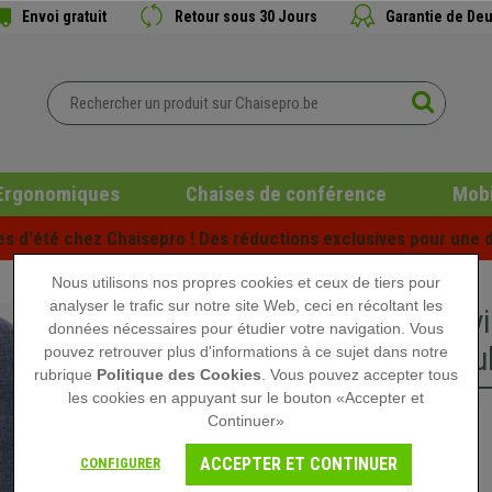
Envoi gratuit
Retour sous 30 Jours
Garantie de Deu
Ergonomiques
Chaises de conférence
Mobi
es d'été chez Chaisepro ! Des réductions exclusives pour une d
Nous utilisons nos propres cookies et ceux de tiers pour
analyser le trafic sur notre site Web, ceci en récoltant les
Chaise v
données nécessaires pour étudier votre navigation. Vous
Bois Coul
pouvez retrouver plus d'informations à ce sujet dans notre
rubrique
Politique des Cookies
. Vous pouvez accepter tous
les cookies en appuyant sur le bouton «Accepter et
Continuer»
109,90 €
ACCEPTER ET CONTINUER
CONFIGURER
Rupture de stock