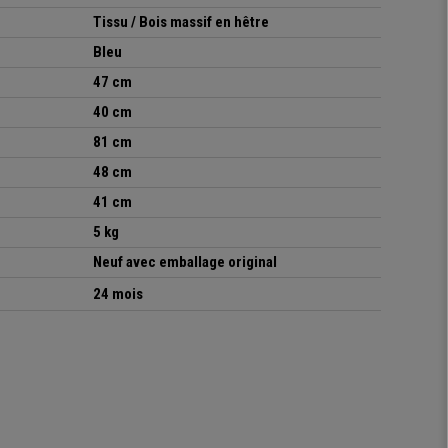
Tissu / Bois massif en hêtre
Bleu
47 cm
40 cm
81 cm
48 cm
41 cm
5 kg
Neuf avec emballage original
24 mois