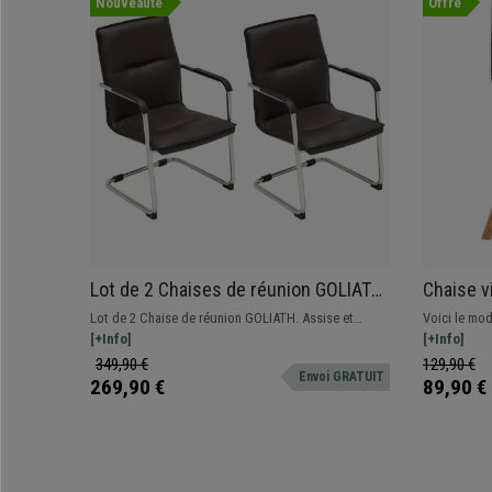
Nouveauté
Offre
Lot de 2 Chaises de réunion GOLIATH,
Chaise v
Structure Métallique, Grand
Scandina
Lot de 2 Chaise de réunion GOLIATH. Assise et
Voici le mod
Rembourrage et Design élégant, Cuir
Hêtre, e
dossier commodes avec un grand rembourrage et
[+Info]
pour donner
[+Info]
Marron
revêtement en cuir synthétique de grande qualité.
349,90 €
129,90 €
Envoi GRATUIT
269,90 €
89,90 €