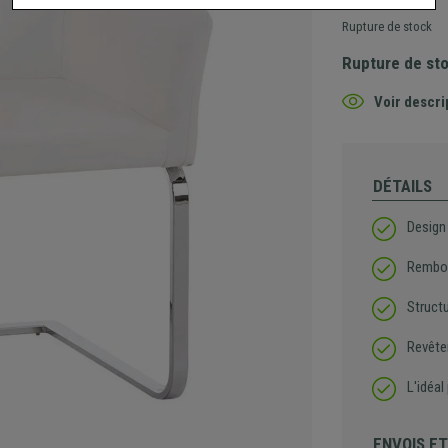
Rupture de stock
Rupture de st
Voir descri
DÉTAILS
Design
Rembou
Struct
Revête
L'idéal
ENVOIS E