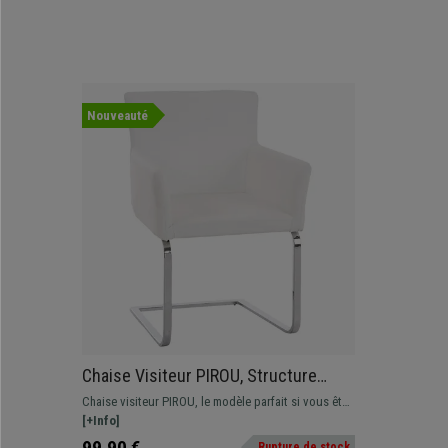
Nouveauté
Chaise Visiteur PIROU, Structure
Métallique, Épais Rembourrage, Cuir,
Chaise visiteur PIROU, le modèle parfait si vous êtes
Blanc
à la recherche de design et confort. Ce modèle
[+Info]
apportera une touche de style à votre bureau ou
99,90 €
Rupture de stock