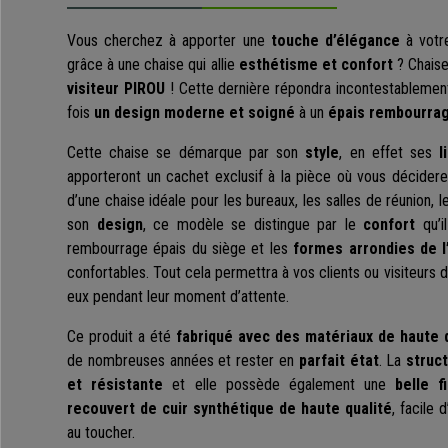
Vous cherchez à apporter une
touche d’élégance
à votre
grâce à une chaise qui allie
esthétisme et confort
? Chaisep
visiteur PIROU
! Cette dernière répondra incontestablement 
fois
un design moderne et soigné
à un
épais rembourra
Cette chaise se démarque par son
style
, en effet ses
l
apporteront un cachet exclusif à la pièce où vous déciderez 
d’une chaise idéale pour les bureaux, les salles de réunion, le
son
design
, ce modèle se distingue par le
confort
qu’il
rembourrage épais du siège et les
formes arrondies de l
confortables. Tout cela permettra à vos clients ou visiteurs d
eux pendant leur moment d’attente.
Ce produit a été
fabriqué avec des matériaux de haute 
de nombreuses années et rester en
parfait état
. La
struc
et résistante
et elle possède également une
belle f
recouvert de cuir synthétique de haute qualité
, facile 
au toucher.