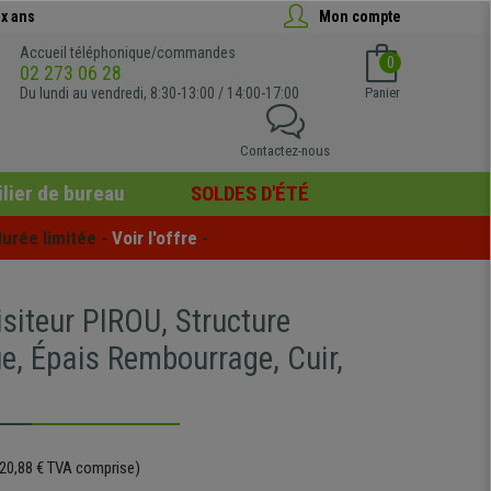
x ans
Mon compte
Accueil téléphonique/commandes
0
02 273 06 28
Du lundi au vendredi, 8:30-13:00 / 14:00-17:00
Panier
Contactez-nous
lier de bureau
SOLDES D'ÉTÉ
urée limitée - 
Voir l'offre
 -
siteur PIROU, Structure
e, Épais Rembourrage, Cuir,
20,88 € TVA comprise)