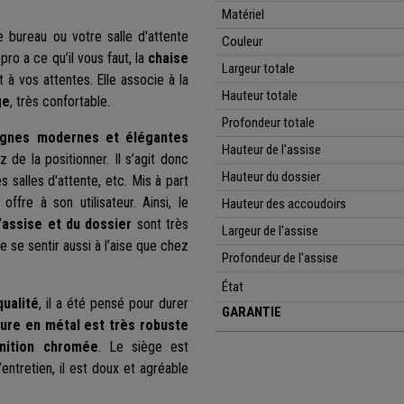
Matériel
 bureau ou votre salle d'attente
Couleur
ro a ce qu’il vous faut, la
chaise
Largeur totale
à vos attentes. Elle associe à la
Hauteur totale
ge
, très confortable.
Profondeur totale
ignes modernes et élégantes
Hauteur de l'assise
de la positionner. Il s’agit donc
Hauteur du dossier
s salles d'attente, etc. Mis à part
 offre à son utilisateur. Ainsi, le
Hauteur des accoudoirs
’assise et du dossier
sont très
Largeur de l'assise
e se sentir aussi à l’aise que chez
Profondeur de l'assise
État
qualité
, il a été pensé pour durer
GARANTIE
ture en métal est très robuste
inition chromée
. Le siège est
d’entretien, il est doux et agréable