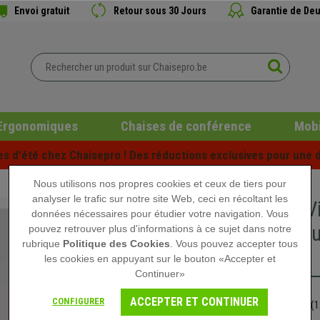
Envoi gratuit
Retour sous 30 Jours
Garantie de Deu
Ergonomiques
Chaises de conférence
Mobi
es d'été chez Chaisepro ! Des réductions exclusives pour une d
Nous utilisons nos propres cookies et ceux de tiers pour
analyser le trafic sur notre site Web, ceci en récoltant les
Chaise Vi
données nécessaires pour étudier votre navigation. Vous
Métalliqu
pouvez retrouver plus d'informations à ce sujet dans notre
rubrique
Politique des Cookies
. Vous pouvez accepter tous
Blanc
les cookies en appuyant sur le bouton «Accepter et
Continuer»
99,90 €
ACCEPTER ET CONTINUER
CONFIGURER
(1