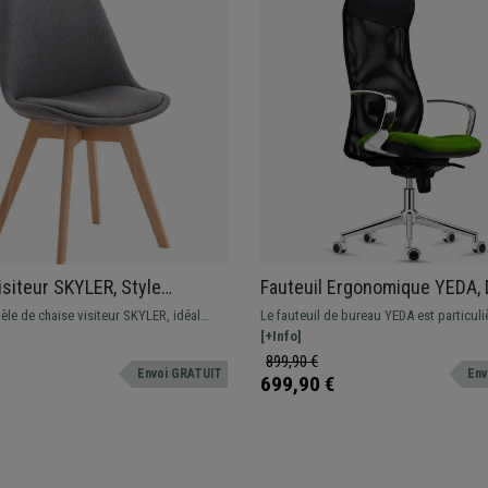
isiteur SKYLER, Style
Fauteuil Ergonomique YEDA, 
ve, Piétement en Bois de
Haut, Piétement Métallique, 
èle de chaise visiteur SKYLER, idéal
Le fauteuil de bureau YEDA est particul
n Tissu Gris
Noir et Vert
 une touche d'élégance à votre pièce.
confortable et ergonomique grâce à son
[+Info]
dossier et le rembourrage confortable d
899,90 €
Envoi GRATUIT
Env
assise.
699,90 €