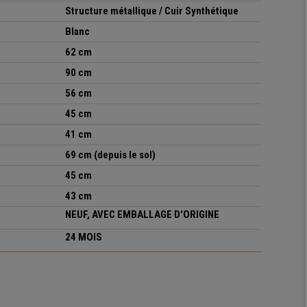
Structure métallique / Cuir Synthétique
Blanc
62 cm
90 cm
56 cm
45 cm
41 cm
69 cm (depuis le sol)
45 cm
43 cm
NEUF, AVEC EMBALLAGE D'ORIGINE
24 MOIS