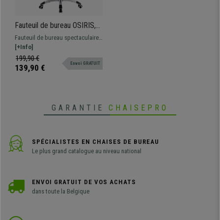
Fauteuil de bureau OSIRIS,
Grand rembourrage, Design
Fauteuil de bureau spectaculaire
sportif, Cuir, Noir et Gris et
au style sportif. Très commode
[+Info]
Argenté
avec un épais rembourrage.
199,90 €
Envoi GRATUIT
Revêtement en cuir synthétique et
139,90 €
finitions en différentes couleurs.
GARANTIE
CHAISEPRO
SPÉCIALISTES EN CHAISES DE BUREAU
Le plus grand catalogue au niveau national
ENVOI GRATUIT DE VOS ACHATS
dans toute la Belgique