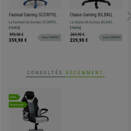
Fauteuil Gaming SCORPIO,
Chaise Gaming BILBAO,
Mécanisme Synchrone,
Repose-Pieds Extensible,
Le fauteuil de bureau SCORPIO
La chaise de bureau BILBAO
Maille et Cuir, Noir et Bleu
Maille et Tissu, Rouge et
est design, confortable et
[+Info]
présente un design sportif
[+Info]
Noir
ergonomique. Grande qualité de
exclusif, son confort est idéal
399,90 €
269,90 €
Envoi GRATUIT
Envoi GRATUIT
fabrication pour une utilisation
pour étudier, travailler ou bien
359,90 €
229,90 €
intensive.
jouer à vos jeux-vidéo préférés !
CONSULTÉS
RÉCEMMENT
Offre
Nouveauté