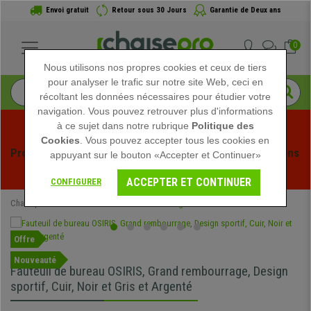
Envoi gratuit
Retour sous 30 Jours
Garantie de Deux ans
0
Nous utilisons nos propres cookies et ceux de tiers
pour analyser le trafic sur notre site Web, ceci en
récoltant les données nécessaires pour étudier votre
navigation. Vous pouvez retrouver plus d'informations
à ce sujet dans notre rubrique
Politique des
Cookies
. Vous pouvez accepter tous les cookies en
Profitez des soldes d'été chez Chaisepro ! Des réductions 
appuyant sur le bouton «Accepter et Continuer»
exclusives pour une durée limitée - 
Voir l'offre
 -
ACCEPTER ET CONTINUER
CONFIGURER
Chaisepro
Chaises de Bureau
Chaises Gaming
Offre
Nouveauté
Fauteuil de bureau OSIRIS, Grand rembourrage, Design
sportif, Cuir, Noir et Gris et Argenté