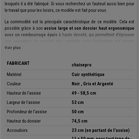
lesquels il a été fabriqué. Si vous recherchez un fauteuil aussi bien pour
le travail que pour les loisirs, ce modèle est fait pour vous.
La commodité est la principale caractéristique de ce modèle. Cela est
possible grâce à son
assise large et son dossier haut ergonomique
avec un rembourrage épais
à haute densité, qui permettent d’éprouver
une sensation de confort très agréable pour l’utilisateur qui pourra
maintenir une bonne posture pendant les heures qu’il passera assis.
Voir plus
Soulignons également son
mécanisme d'inclinaison basculant
. Vous
FABRICANT
chaisepro
pouvez activer ce système en actionnant son levier vers l’extérieur de la
chaise. Si vous répétez la même action à l’inverse (levier vers l’intérieur),
Matériel
Cuir synthétique
la chaise reviendra à son état normal rigide. Cette fonctionnalité est très
Couleur
Noir , Gris et Argenté
utile puisqu'elle vous
permet de choisir entre les deux options selon
vos envies.
Hauteur de l'assise
49 - 58,5 cm
Largeur de l'assise
53 cm
Ce modèle est tapissé en
cuir synthétique facile d'entretien et
nettoyage
, un matériel traité pour être résistant au fil du temps et à
Profondeur de l'assise
50 cm
l'utilisation quotidienne. De plus,
ses coutures apparentes et
Hauteur du dossier
74,5 cm
l’utilisation de différentes couleurs
apportent une touche stylée
sensationnelle.
Accoudoirs
23 cm
(en partant de l'assise)
11 x 50 mm pour tout type de