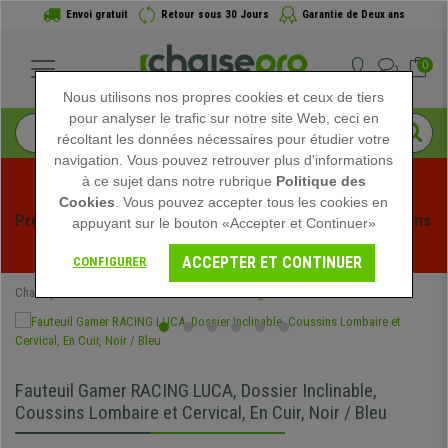
Envoi gratuit
Retour sous 30 Jours
Garantie de Deux ans
0
Nous utilisons nos propres cookies et ceux de tiers
pour analyser le trafic sur notre site Web, ceci en
récoltant les données nécessaires pour étudier votre
navigation. Vous pouvez retrouver plus d'informations
à ce sujet dans notre rubrique
Politique des
Cookies
. Vous pouvez accepter tous les cookies en
Profitez des soldes d'été chez Chaisepro ! Des réductions 
appuyant sur le bouton «Accepter et Continuer»
exclusives pour une durée limitée - 
Voir l'offre
 -
ACCEPTER ET CONTINUER
CONFIGURER
Chaisepro
Chaises de Bureau
Chaises Gaming
Fauteuil Gamer RACING LUCA, Dossier Inclinable,
Coussins Lombaire et Cervical, En Cuir, Noir / Bleu