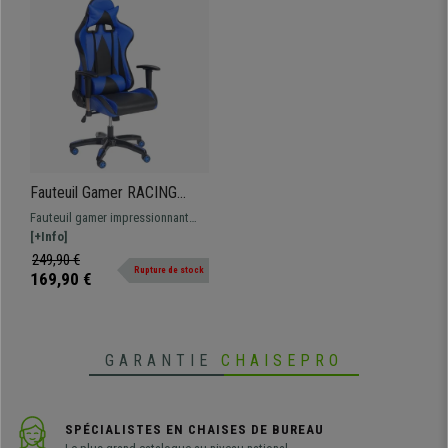
Fauteuil Gamer RACING
LUCA, Dossier Inclinable,
Fauteuil gamer impressionnant
Coussins Lombaire et
RACING LUCA. Design
[+Info]
Cervical, En Cuir, Noir / Bleu
ergonomique, dossier ajustable et
249,90 €
Rupture de stock
coussins lombaire et cervical,
169,90 €
disponible en différentes
couleurs.
GARANTIE
CHAISEPRO
SPÉCIALISTES EN CHAISES DE BUREAU