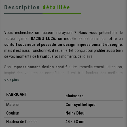
Description
détaillée
Vous recherchez un fauteuil incroyable ? Nous vous présentons le
fauteuil gamer
RACING LUCA
, un modèle sensationnel qui offre un
confort supérieur et possède un design impressionnant et soigné
,
mais il est aussi fonctionnel, il est en effet conçu pour profiter aussi bien
de vos moments de travail que vos moments de loisirs.
Son
impressionnant design sportif
attire immédiatement l’attention,
inspiré des voitures de compétition. Il est à la hauteur des meilleurs
baquets grâce à ses
détails et finitions
tels que ses
coutures
Voir plus
apparentes et ses contrastes de couleurs
. Le résultat est simplement
incroyable.
FABRICANT
chaisepro
Soulignons également son
niveau de confort élevé
et tout ceci est
Matériel
Cuir synthétique
grâce à son
dossier et son assise aux formes ergonomiques
. Cela
Couleur
Noir / Bleu
permet de maintenir une posture corporelle correcte à tout moment.
Vous saurez apprécier également son
rembourrage épais et commode
Hauteur de l'assise
44 - 53 cm
qui, avec les
coussins lombaire et cervical
, augmentent le confort dans