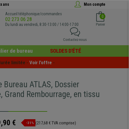
x ans
Mon compte
Accueil téléphonique/commandes
0
02 273 06 28
Du lundi au vendredi, 8:30-13:00 / 14:00-17:00
Panier
Contactez-nous
lier de bureau
SOLDES D'ÉTÉ
urée limitée - 
Voir l'offre
 -
e Bureau ATLAS, Dossier
e, Grand Rembourrage, en tissu
,90 €
(217,68 € TVA comprise)
-31%