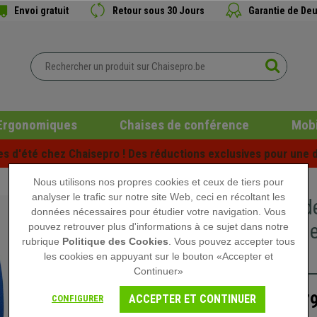
Envoi gratuit
Retour sous 30 Jours
Garantie de Deu
Ergonomiques
Chaises de conférence
Mobi
es d'été chez Chaisepro ! Des réductions exclusives pour une d
Nous utilisons nos propres cookies et ceux de tiers pour
analyser le trafic sur notre site Web, ceci en récoltant les
Chaise d
données nécessaires pour étudier votre navigation. Vous
Ajustabl
pouvez retrouver plus d'informations à ce sujet dans notre
rubrique
Politique des Cookies
. Vous pouvez accepter tous
Bleu
les cookies en appuyant sur le bouton «Accepter et
Continuer»
179
ACCEPTER ET CONTINUER
CONFIGURER
259,90 €