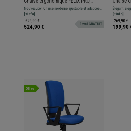
Chaise ergonomique FELIX PRO,
Chaise d
Support Lombaire Ajustable, Adapté
Authenti
Nouveauté ! Chaise moderne ajustable et adaptée
Élégant sièg
utilisation 8h, Noir
Noir
pour une utilisation intensive. Disponible avec ou
[+Info]
confort, de
[+Info]
sans appui-tête, différentes couleurs
629,90 €
269,90 €
Envoi GRATUIT
524,90 €
199,90 
Offre