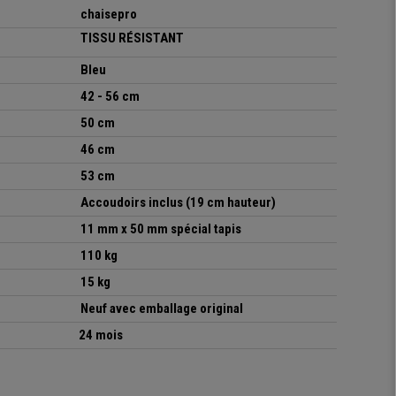
chaisepro
TISSU RÉSISTA
NT
Bleu
42 - 56 cm
50 cm
46 cm
53 cm
Accoudoirs inclus (19 cm hauteur)
11 mm x 50 mm spécial tapis
110 kg
15 kg
Neuf avec emballage original
24 mois