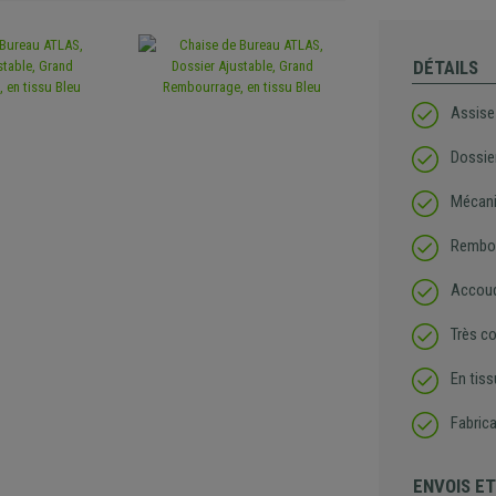
DÉTAILS
Assise
Dossie
Mécani
Rembou
Accoud
Très c
En tiss
Fabrica
ENVOIS E