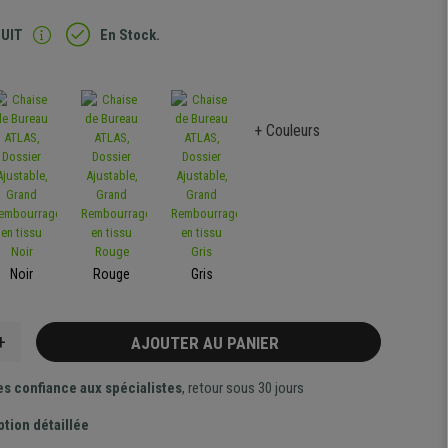
TUIT
En Stock.
+ Couleurs
Noir
Rouge
Gris
+
AJOUTER AU PANIER
es confiance aux spécialistes
, retour sous 30 jours
ption détaillée