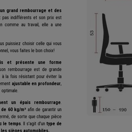
 un grand rembourrage et des
pas indifférents et son prix est
son comme au travail, elle a une
s puissiez choisir celle qui vous
onnel, vous faites le bon choix!
ais et présente une forme
et son rembourrage est de grande
à la fois résistant pour éviter la
alement
ajustable en profondeur
,
 optimale.
ment un épais rembourrage
.
 de 60 kg/m³
afin de garantir un
fermé, de sorte que chaque pièce
c le temps
. Il s'agit d'un
type de
les sièges automobiles.