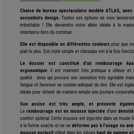
Chaise de bureau spectaculaire modèle ATLAS, avec
accoudoirs design.
Toutes ses options ne vous laisseront 
imbattable ! Elle deviendra votre alliée idéale à la mai
résistance hors du commun.
Elle est disponible en différentes couleurs
pour que vou
plaît le plus. Son style simple et classique est à la fois foncti
Le dossier est constitué d’un rembourrage ép
ergonomique
. Il est vraiment très pratique à utiliser 
qualité : doux qui procure une sensation très agréable mais 
fatigue et favoriser un soutien adéquat du dos. Elle est ég
idéale pour obtenir de manière simple une posture corporelle
Son assise est très ample, et présente égale
Le
rembourrage
est en mousse injectée
d'une
densité
confort optimal. Cette mousse est injectée dans un moule 
a la forme exacte et ne se
déforme pas à l'usage ou ave
mousse exclusif
utilisé dans les sièges
haut de gamme et 