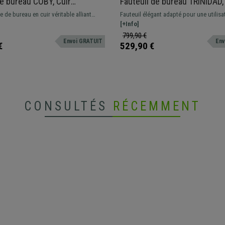
e bureau COBY, Cuir
Fauteuil de bureau TRINIDAD,
que, Piètement métallique,
rembourrage et ergonomie,
e de bureau en cuir véritable alliant
Fauteuil élégant adapté pour une utilisa
Piétement en métal, Cuir , No
sign et matériaux haut de gamme.
intensive allant jusqu'à 8h. Revêtement e
[+Info]
authentique, avec piétement en métal et 
799,90 €
Envoi GRATUIT
Env
avec bandage en caoutchouc.
€
529,90 €
CONSULTÉS
RÉCEMMENT