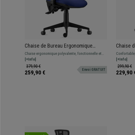
Chaise de Bureau Ergonomique
Chaise 
INDIANA, en Tissu Bleu Foncé, avec
Accoudoi
Chaise ergonomique polyvalente, fonctionnelle et
Confortable,
Accoudoirs Ajustables
Metalliq
très confortable grâce à son rembourrage épais.
[+Info]
imbattable. 
[+Info]
Tapissée en tissu de qualité.
une utilisat
379,90 €
299,90 €
Envoi GRATUIT
différentes 
259,90 €
229,90 