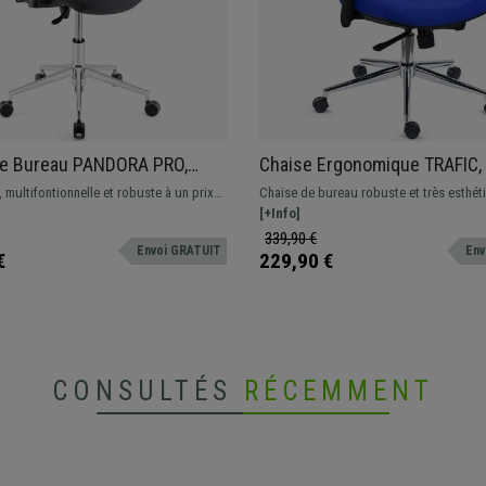
de Bureau PANDORA PRO,
Chaise Ergonomique TRAFIC,
rs Ajustables, Piétement
Lombaire, Accoudoirs Ajusta
 multifontionnelle et robuste à un prix
Chaise de bureau robuste et très esthét
ue, Rembourrage épais, Gris
Excellent Rembourrage, Bleu
Cette magnifique chaise est idéale pour
support lombaire. Assise de haute densi
[+Info]
ion quotidienne, disponible en
accoudoirs ajustables, la garantie d'un 
339,90 €
Envoi GRATUIT
Env
couleurs
optimal.
€
229,90 €
CONSULTÉS
RÉCEMMENT