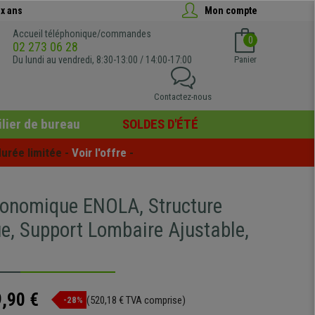
x ans
Mon compte
Accueil téléphonique/commandes
0
02 273 06 28
Du lundi au vendredi, 8:30-13:00 / 14:00-17:00
Panier
Contactez-nous
lier de bureau
SOLDES D'ÉTÉ
urée limitée - 
Voir l'offre
 -
gonomique ENOLA, Structure
ue, Support Lombaire Ajustable,
,90 €
(520,18 € TVA comprise)
-28%