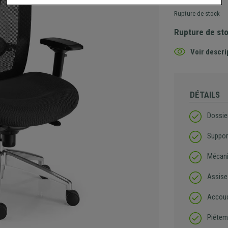
Rupture de stock
Rupture de st
Voir descri
DÉTAILS
Dossier
Suppor
Mécani
Assise
Accoud
Piétem