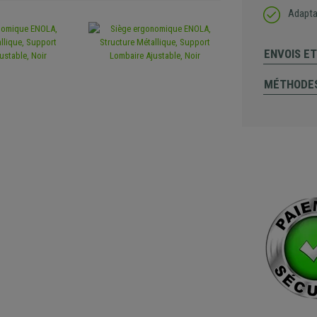
Adaptad
ENVOIS E
MÉTHODES