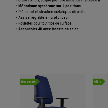
• Grand confort, adapté pour une utilisation intensive 8 h
•
Mécanisme synchrone sur 4 positions
• Piétement et structure métalliques chromés
•
Assise réglable en profondeur
• Roulettes pour tout tipe de surface
•
Accoudoirs 4D avec inserts en acier
Nouveauté
Offre