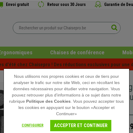
Envoi gratuit
Retour sous 30 Jours
Garantie de Deu
Ergonomiques
Chaises de conférence
Mobi
es d'été chez Chaisepro ! Des réductions exclusives pour une d
Nous utilisons nos propres cookies et ceux de tiers pour
analyser le trafic sur notre site Web, ceci en récoltant les
Siège er
données nécessaires pour étudier votre navigation. Vous
Métalliq
pouvez retrouver plus d'informations à ce sujet dans notre
rubrique
Politique des Cookies
. Vous pouvez accepter tous
Noir
les cookies en appuyant sur le bouton «Accepter et
Continuer»
429
ACCEPTER ET CONTINUER
CONFIGURER
599,90 €