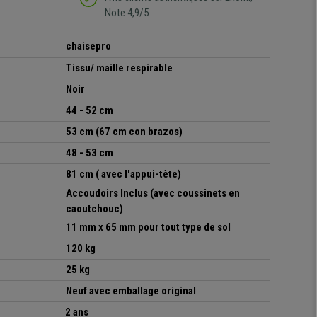
Note 4,9/5
chaisepro
Tissu/ maille respirable
Noir
44 - 52 cm
53 cm (67 cm con brazos)
48 - 53 cm
81 cm ( avec l'appui-tête)
Accoudoirs
Inclus (avec coussinets en
caoutchouc)
11 mm x 65 mm pour tout type de sol
120 kg
25 kg
Neuf avec emballage original
2 ans