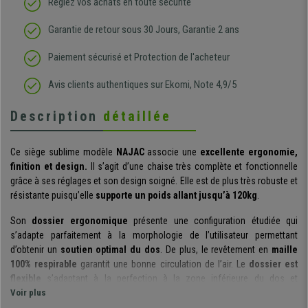
Réglez vos achats en toute sécurité
Garantie de retour sous 30 Jours, Garantie 2 ans
Paiement sécurisé et Protection de l'acheteur
Avis clients authentiques sur Ekomi, Note 4,9/5
Description
détaillée
Ce siège sublime modèle
NAJAC
associe une
excellente ergonomie,
finition et design.
Il s’agit d’une chaise très complète et fonctionnelle
grâce à ses réglages et son design soigné. Elle est de plus très robuste et
résistante puisqu’elle
supporte un poids allant jusqu’à 120kg
.
Son
dossier ergonomique
présente une configuration étudiée qui
s’adapte parfaitement à la morphologie de l’utilisateur permettant
d’obtenir un
soutien optimal du dos
. De plus, le revêtement en
maille
100% respirable
garantit une bonne circulation de l’air. Le
dossier est
flexible
s’adaptant à la perfection à la zone inférieure du dos et
permettant une liberté de mouvements extraordinaire augmentant
Voir plus
d’autant plus son confort et maintien.