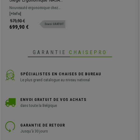
Totalement Ajustable,
Nouveauté ergonomique chez
Utilisation 8h, Maille, Noir
Chaisepro! Un siège totalement
[+Info]
ajustable, avec appui-tête
979,90 €
Envoi GRATUIT
piétement métallique. Tout ceci à
699,90 €
un prix incroyable!
GARANTIE
CHAISEPRO
SPÉCIALISTES EN CHAISES DE BUREAU
Le plus grand catalogue au niveau national
ENVOI GRATUIT DE VOS ACHATS
dans toute la Belgique
GARANTIE DE RETOUR
Jusqu'à 30 jours