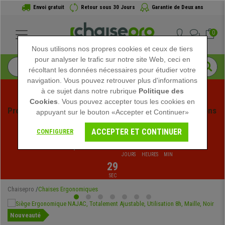
Envoi gratuit
Retour sous 30 Jours
Garantie de Deux ans
0
Nous utilisons nos propres cookies et ceux de tiers
pour analyser le trafic sur notre site Web, ceci en
récoltant les données nécessaires pour étudier votre
navigation. Vous pouvez retrouver plus d'informations
à ce sujet dans notre rubrique
Politique des
Cookies
. Vous pouvez accepter tous les cookies en
Profitez des soldes d'été chez Chaisepro ! Des réductions 
appuyant sur le bouton «Accepter et Continuer»
exclusives pour une durée limitée - 
Voir l'offre
 -
ACCEPTER ET CONTINUER
CONFIGURER
02
:
09
:
29
:
Fin de la promo dans:
JOURS
HEURES
MIN
28
SEC
Chaisepro
Chaises Ergonomiques
Nouveauté