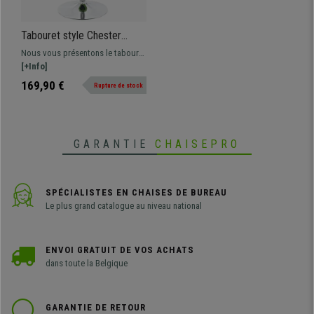
Tabouret style Chester
capitonné BELFAST, Confort
Nous vous présentons le tabouret
Maximum, Ample et
design BELFAST. Un vrai luxe dans
[+Info]
Rembourré, Vert
son secteur. Son design
169,90 €
Rupture de stock
magnifique style Chester
capitonné associé à son grand
rembourrage, le rendent unique.
GARANTIE
CHAISEPRO
SPÉCIALISTES EN CHAISES DE BUREAU
Le plus grand catalogue au niveau national
ENVOI GRATUIT DE VOS ACHATS
dans toute la Belgique
GARANTIE DE RETOUR