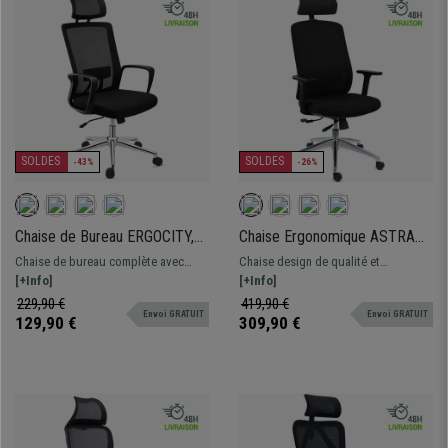
SOLDES
SOLDES
-43%
-26%
Chaise de Bureau ERGOCITY,
Chaise Ergonomique ASTRA
Appui-Tête, Support Lombaire,
LUX, Appui-tête, Assise
Chaise de bureau complète avec
Chaise design de qualité et
Dossier Basculant, Noir
Ajustable en Profondeur,
support lombaire, très confortable.
[+Info]
confortable à un prix incroyable !
[+Info]
Utilisation Intensive 8h,
Robuste et résistante, avec une base
Avec appui-tête, support lombaire et
229,90 €
419,90 €
Inclinaison Synchrone, Noir
Envoi GRATUIT
Envoi GRATUIT
en métal.
accoudoirs réglables adaptée à un
129,90 €
309,90 €
usage intensif