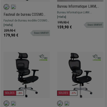
Bureau Informatique LIAM,
120x49x72cm, en Bois, Blanc
Bureau Informatique LIAM.
Fauteuil de bureau COSMO
Dimensions 120x49 et 72 cm de
[+Info]
TISSU, Grande qualité, Gris
Fauteuil de Bureau modèle COSMO
hauteur. Modèle de design moderne
199,90 €
Clair
TISSU. Un design élégant, moderne
[+Info]
Envoi GRATUIT
qui allie à la perfection surface de
159,90 €
et un confort unique.
239,90 €
travail et espace rangement
Envoi GRATUIT
179,90 €
SOLDES
SOLDES
-28%
-37%