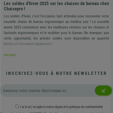
Les soldes d’hiver 2025 sur les chaises de bureau chez
Chaisepro !
Les soldes d’hiver, c’est l’occasion tant attendue pour renouveler votre
nouvelle chaise de bureau ergonomique au meilleur prix ! La nouvelle
année 2025 commence avec les meilleures remises sur les chaises et
fauteuils ergonomiques et le mobilier pour le bureau. Ne manquez pas
cette opportunité, les articles soldés sont disponibles en quantité
limitée et s’écoulent rapidement !
Les chaises de bureau ergonomiques pour le télétravail sont devenues
Voir plus
un outil indispensable dans la situation actuelle. Il ne s’agit plus de
remplacer sa chaise sur un coup de tête mais de choisir une véritable
chaise de bureau aux réglages ergonomiques adaptés à une utilisation
INSCRIVEZ-VOUS À NOTRE NEWSLETTER
intensive. Elle vous permettra de maintenir une position idéale pour
protéger votre dos durablement et maintenir un niveau d’énergie optimal.
C’est un investissement totalement recommendable dans la situation
actuelle.
N’hésitez plus, vous trouverez chez Chaisepro les modèles de chaises
et de fauteuils de bureau ergonomiques au meilleur prix. Les unités sont
J´ai lu et j´accepte
la notice légale
et
la politique de confidentialité