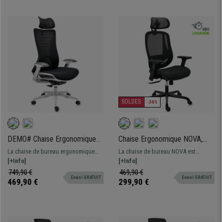
SOLDES
-36%
DEMO# Chaise Ergonomique
Chaise Ergonomique NOVA,
ENERGY, Appui-tête,
Confortable et Ajustable,
La chaise de bureau ergonomique
La chaise de bureau NOVA est
Excellente Qualité, en Maille,
Grande Qualité et Design, en
ENERGY est 100% exclusive : design
[+Info]
ergonomique et de grande qualité.
[+Info]
Noir
Maille, Noir
moderne, excellente qualité, et
Elle vous offrira un confort supérieur
749,90 €
469,90 €
Envoi GRATUIT
Envoi GRATUIT
confort optimal.
grâce à ses matériaux haut de
469,90 €
299,90 €
gamme.