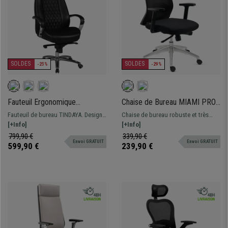
SOLDES
SOLDES
-25%
-29%
Fauteuil Ergonomique
Chaise de Bureau MIAMI PRO,
TINDAYA, Design Exclusif,
Support Lombaire, Accoudoirs
Fauteuil de bureau TINDAYA. Design
Chaise de bureau robuste et très
Revêtement, en Cuir
Ajustables, Confortable et
ergonomique et très élégant avec
[+Info]
esthétique, avec support lombaire.
[+Info]
authentique, Noir
Robuste, Noir
des coutures apparentes. Fabriqué
Assise de haute densité et
799,90 €
339,90 €
Envoi GRATUIT
Envoi GRATUIT
avec des matériaux de première
accoudoirs ajustables, la garantie
599,90 €
239,90 €
qualité et revêtement en cuir
d'un confort optimal.
véritable.