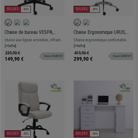
SOLDES
SOLDES
-38%
-29%
Chaise de bureau VESPA,
Chaise Ergonomique URUS,
Support Lombaire, Accoudoirs
Dossier Réglable en Hauteur,
chaise aux lignes arrondies, offrant
Chaise ergonomique confortable
Ajustables, Confortable et
Mousse Injectée, Utilisation
confort et style. Possède un soutien
[+Info]
avec support lombaire. Fabriquée
[+Info]
Décorative, Noir
Intensive, Noir
lombaire, un mécanisme synchrone et
avec des matériaux de qualité,
239,90 €
419,90 €
Envoi GRATUIT
Envoi GRATUIT
des accoudoirs ajustables.
piétement métallique et maille
149,90 €
299,90 €
respirable
SOLDES
SOLDES
-25%
-20%