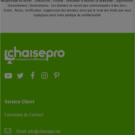
limitées et s’écoulent rapidement, il n’y a plus de temps à perdre, c’est le
Responsable du fichier : CHAISEPRO ; Finalité : Demander à recevoir la newsletter ; Légitimation :
Consentement ; Destinataires : Les données ne seront pas communiquées à des tiers ;
moment ! De plus, nous vous offrons les frais de port sur tous nos
Droits : Accès, rectification, suppression des données ainsi que le reste des droits que nous
articles, avec un large éventail de choix pour une livraison rapide en
expliquons dans notre politique de confidentialité.
48/72 heures. Profitez-en !
Service Client
Formulaire de Contact
Email:
info@chaisepro.be