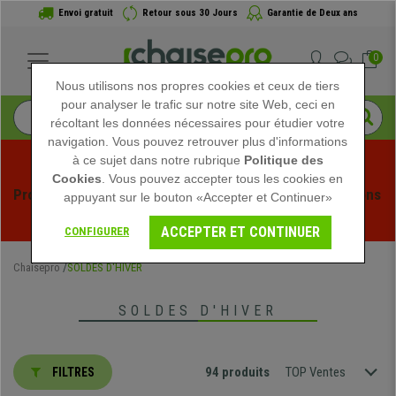
Envoi gratuit
Retour sous 30 Jours
Garantie de Deux ans
0
Nous utilisons nos propres cookies et ceux de tiers
pour analyser le trafic sur notre site Web, ceci en
récoltant les données nécessaires pour étudier votre
navigation. Vous pouvez retrouver plus d'informations
à ce sujet dans notre rubrique
Politique des
Cookies
. Vous pouvez accepter tous les cookies en
Profitez des soldes d'été chez Chaisepro ! Des réductions 
appuyant sur le bouton «Accepter et Continuer»
exclusives pour une durée limitée - 
Voir l'offre
 -
ACCEPTER ET CONTINUER
CONFIGURER
Chaisepro
SOLDES D'HIVER
SOLDES D'HIVER
94 produits
TOP Ventes
FILTRES