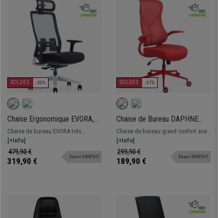
SOLDES
SOLDES
-33%
-37%
Chaise Ergonomique EVORA,
Chaise de Bureau DAPHNE
Appui-tête, Assise Réglable en
COLOR, Support Lombaire,
Chaise de bureau EVORA très
Chaise de bureau grand confort avec
Profondeur, Utilisation
Dossier Basculant, Rouge
confortable et robuste, idéale pour
[+Info]
support lombaire. Robuste et
[+Info]
Intensive 8h, Noir
une utilisation intensive de 8h. Cette
résistante, avec accoudoirs
479,90 €
299,90 €
Envoi GRATUIT
Envoi GRATUIT
chaise ergonomique se distingue par
rabattables.
319,90 €
189,90 €
son dossier en maille transpirable de
qualité supérieure